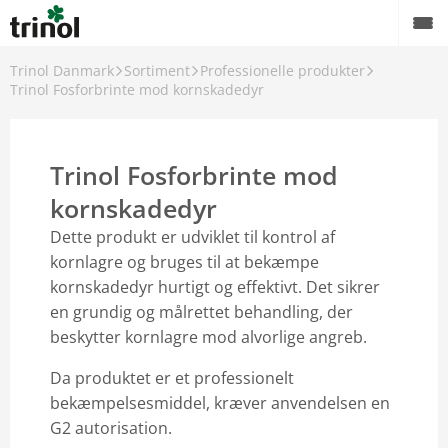
Trinol Danmark
Sortiment
Professionelle produkter
Sortiment
Trinol Fosforbrinte mod kornskadedyr
Find forhandler
Trinol Fosforbrinte mod
Råd og vejledning til Trinol produkter
kornskadedyr
Om Trinol
Dette produkt er udviklet til kontrol af
Karriere
kornlagre og bruges til at bekæmpe
kornskadedyr hurtigt og effektivt. Det sikrer
en grundig og målrettet behandling, der
beskytter kornlagre mod alvorlige angreb.
Da produktet er et professionelt
bekæmpelsesmiddel, kræver anvendelsen en
G2 autorisation.