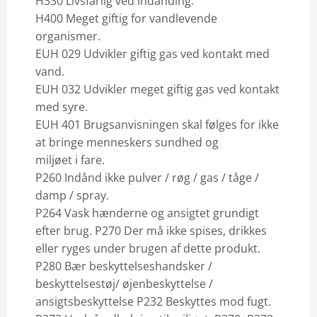
H330 Livsfarlig ved indånding.
H400 Meget giftig for vandlevende
organismer.
EUH 029 Udvikler giftig gas ved kontakt med
vand.
EUH 032 Udvikler meget giftig gas ved kontakt
med syre.
EUH 401 Brugsanvisningen skal følges for ikke
at bringe menneskers sundhed og
miljøet i fare.
P260 Indånd ikke pulver / røg / gas / tåge /
damp / spray.
P264 Vask hænderne og ansigtet grundigt
efter brug. P270 Der må ikke spises, drikkes
eller ryges under brugen af dette produkt.
P280 Bær beskyttelseshandsker /
beskyttelsestøj/ øjenbeskyttelse /
ansigtsbeskyttelse P232 Beskyttes mod fugt.