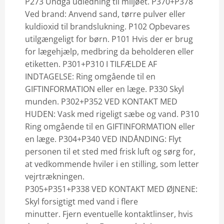
P273 Undgå udledning til miljøet. P370+P378
Ved brand: Anvend sand, tørre pulver eller
kuldioxid til brandslukning. P102 Opbevares
utilgængeligt for børn. P101 Hvis der er brug
for lægehjælp, medbring da beholderen eller
etiketten. P301+P310 I TILFÆLDE AF
INDTAGELSE: Ring omgående til en
GIFTINFORMATION eller en læge. P330 Skyl
munden. P302+P352 VED KONTAKT MED
HUDEN: Vask med rigeligt sæbe og vand. P310
Ring omgående til en GIFTINFORMATION eller
en læge. P304+P340 VED INDÅNDING: Flyt
personen til et sted med frisk luft og sørg for,
at vedkommende hviler i en stilling, som letter
vejrtrækningen.
P305+P351+P338 VED KONTAKT MED ØJNENE:
Skyl forsigtigt med vand i flere
minutter. Fjern eventuelle kontaktlinser, hvis