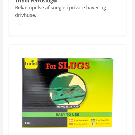
Trinol Ferroslug®
Bekæmpelse af snegle i private haver og
drivhuse.
Læs mere