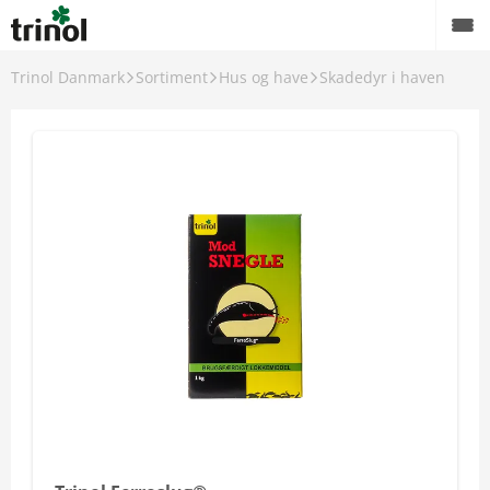
Trinol Danmark
Sortiment
Hus og have
Skadedyr i haven
Tilbage!!
Sortiment
Insektbekæmpelse
Gnaverbekæmpelse
Elektronisk bekæmpelse
Hus og have
Professionelle produkter