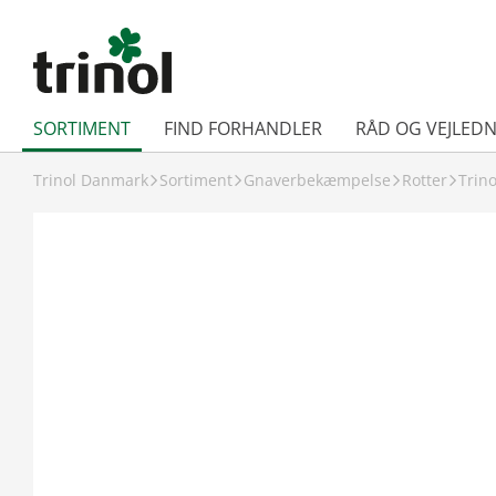
SORTIMENT
FIND FORHANDLER
RÅD OG VEJLEDN
Trinol Danmark
Sortiment
Gnaverbekæmpelse
Rotter
Trino