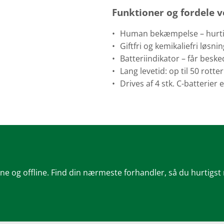
Funktioner og fordele v
Human bekæmpelse – hurtigt
Giftfri og kemikaliefri løsni
Batteriindikator – får besked
Lang levetid: op til 50 rotte
Drives af 4 stk. C-batterier
ine og offline. Find din nærmeste forhandler, så du hurtigst