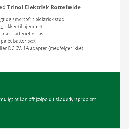
ed Trinol Elektrisk Rottefælde
 og smertefrit elektrisk stød
ng, sikker til hjemmet
 når batteriet er lavt
r på ét batterisæt
 eller DC 6V, 1A adapter (medfølger ikke)
 muligt at kan afhjælpe dit skadedyrsproblem.