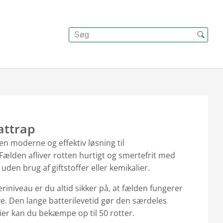
Rattrap
 en moderne og effektiv løsning til
ælden afliver rotten hurtigt og smertefrit med
t uden brug af giftstoffer eller kemikalier.
eriniveau er du altid sikker på, at fælden fungerer
ve. Den lange batterilevetid gør den særdeles
rier kan du bekæmpe op til 50 rotter.