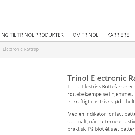
ING TIL TRINOL PRODUKTER
OM TRINOL
KARRIERE
l Electronic Rattrap
Trinol Electronic 
Trinol Elektrisk Rottefælde er
rottebekæmpelse i hjemmet. F
et kraftigt elektrisk stød – hel
Med en indikator for lavt batt
optimalt, når rotterne er akti
praktisk: På blot ét sæt batte