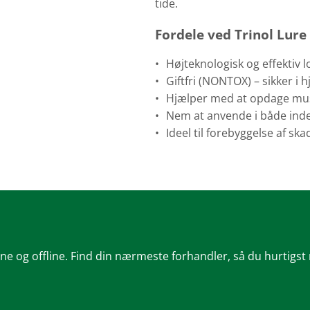
tide.
Fordele ved Trinol Lu
Højteknologisk og effektiv 
Giftfri (NONTOX) – sikker i
Hjælper med at opdage mus 
Nem at anvende i både ind
Ideel til forebyggelse af s
ine og offline. Find din nærmeste forhandler, så du hurtigst