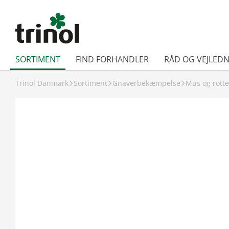
SORTIMENT
FIND FORHANDLER
RÅD OG VEJLEDN
Trinol Danmark
Sortiment
Gnaverbekæmpelse
Mus og rotte