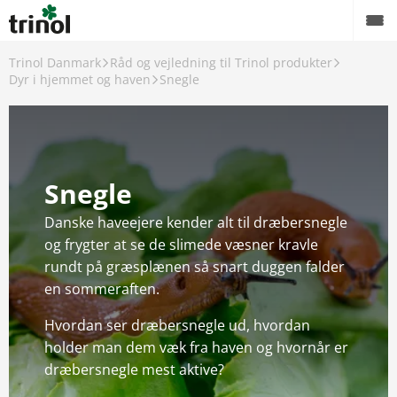
Trinol Danmark
Råd og vejledning til Trinol produkter
Sortiment
Dyr i hjemmet og haven
Snegle
Find forhandler
Råd og vejledning til Trinol produkter
Snegle
Om Trinol
Danske haveejere kender alt til dræbersnegle
Karriere
og frygter at se de slimede væsner kravle
rundt på græsplænen så snart duggen falder
en sommeraften.
Hvordan ser dræbersnegle ud, hvordan
holder man dem væk fra haven og hvornår er
dræbersnegle mest aktive?