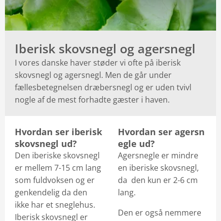
Iberisk skovsnegl og agersnegl
I vores danske haver støder vi ofte på iberisk
skovsnegl og agersnegl. Men de går under
fællesbetegnelsen dræbersnegl og er uden tvivl
nogle af de mest forhadte gæster i haven.
Hvordan ser iberisk
Hvordan ser agersn
skovsnegl ud?
egle ud?
Den iberiske skovsnegl
Agersnegle er mindre
er mellem 7-15 cm lang
en iberiske skovsnegl,
som fuldvoksen og er
da den kun er 2-6 cm
genkendelig da den
lang.
ikke har et sneglehus.
Den er også nemmere
Iberisk skovsnegl er