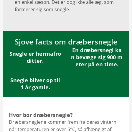
en enkel sæson. Det er dog ikke alle æg, som
formerer sig som snegle.
Sjove facts om dræbersnegle
En dræbersnegl ka
Snegle er hermafro
n bevæge sig 900 m
ditter.
eter på en time.
Snegle bliver op til
1 år gamle.
Hvor bor dræbersnegle?
Dræbersneglene kommer frem fra deres vinterhi
når temperaturen er over 5°C, så afhængigt af